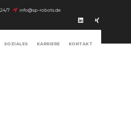
 24/7
info@sp-robots.de
SOZIALES
KARRIERE
KONTAKT