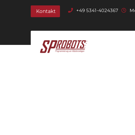
+49 5341-4024367
Mo
Kontakt