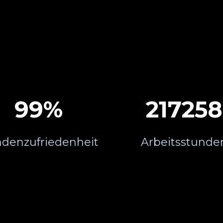
100
%
25372
denzufriedenheit
Arbeitsstunde